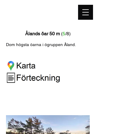
highestpoint.se
Ålands öar 50 m
(
5
/8)
Dom högsta öarna i ögruppen Åland.