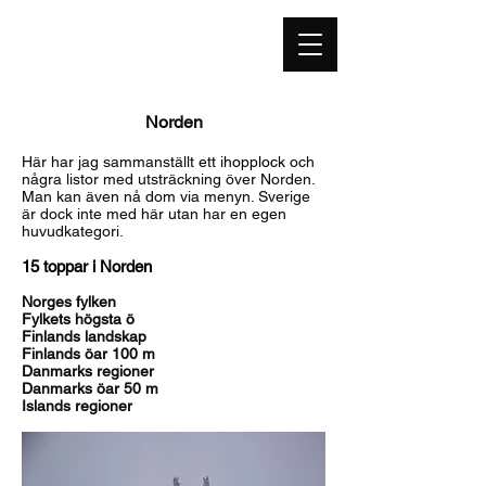
highestpoint.se
Norden
Här har jag sammanställt ett
ihopplock
och
några
listor med utsträckning över
Norden.
Man kan även nå dom via menyn. Sverige
är dock inte med här utan har en egen
huvudkategori.
15 toppar i Norden
Norges fylken
Fylkets högsta ö
Finlands landskap
Finlands öar 100 m
Danmarks regioner
Danmarks öar 50 m
Islands regioner