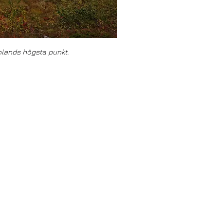
lands högsta punkt.
mattias.gustafsson.86@gmail.co
m