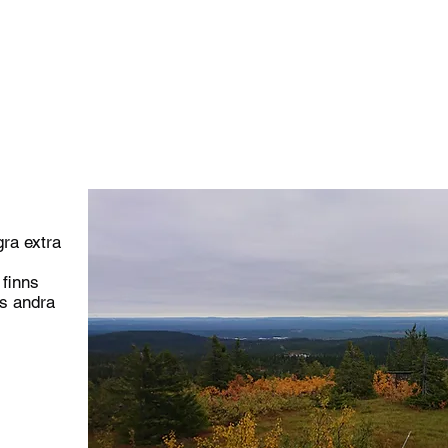
Om mig
Highpointing
Världen
Europa
Norden
gra extra
 finns
s andra