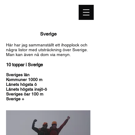
highestpoint.se
Sverige
Här har jag sammanställt ett
ihopplock
och
några
listor med utsträckning över Sverige
.
Man
kan även nå dom via me
nyn.
10 toppar i Sverige
Sveriges län
Kommuner 1000 m
Länets högsta ö
Länets högsta insjö
-ö
Sveriges öar 10
0
m
Sverige +