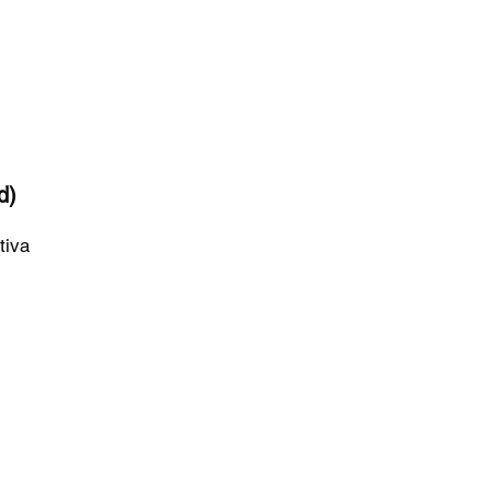
Om mig
Highpointing
Världen
Europa
Norden
d)
tiva