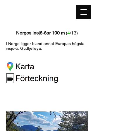
highestpoint.se
Norges insjö-öar 100 m
(
4
/13)
I Norge ligger bland annat Europas högsta
insjö-ö, Gudfjelløya.