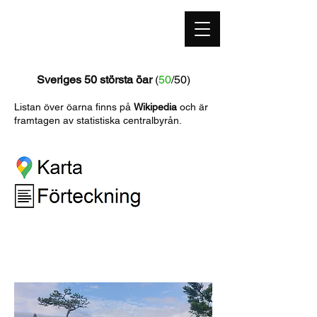
highestpoint.se
Sveriges 50 största öar
(
50
/50)
Listan över öarna finns på
Wikip
edia
och är
framtagen av st
atistiska centralbyrån.